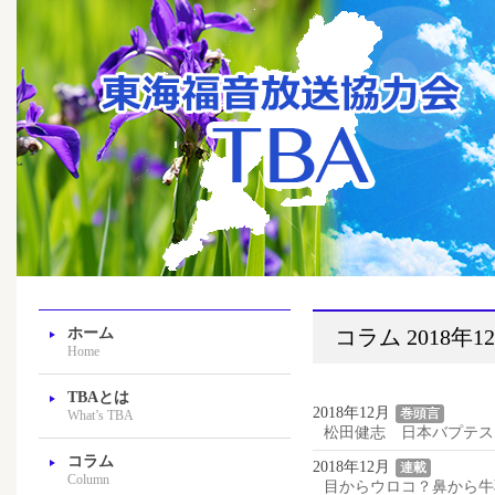
ホーム
コラム 2018年1
Home
TBAとは
2018年12月
巻頭言
What’s TBA
松田健志 日本バプテス
コラム
2018年12月
連載
Column
目からウロコ？鼻から牛