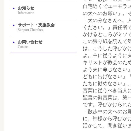
自宅近くでユーモラ
お知らせ
の犬へのお願い」。
Information
「犬のみなさんへ、
サポート・支援教会
ください。」責任者
Support Churches
かけるところがミソ
この張り紙を読んで
お問い合わせ
Contact
は、こうした呼びか
よ。主に従うように
キリストが教会のた
よう夫に命じなさい
どもに告げなさい」
たちに勧めなさい」
言葉に従うべき当人
聖書の御言葉は、第
です。呼びかけられ
「散歩中の犬へのお
に、神様から呼びか
活かして、聞き従い