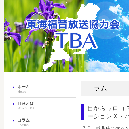
ホーム
コラム
Home
TBAとは
目からウロコ
What’s TBA
ーションＸ・
コラム
Column
７６「散歩中の犬へ