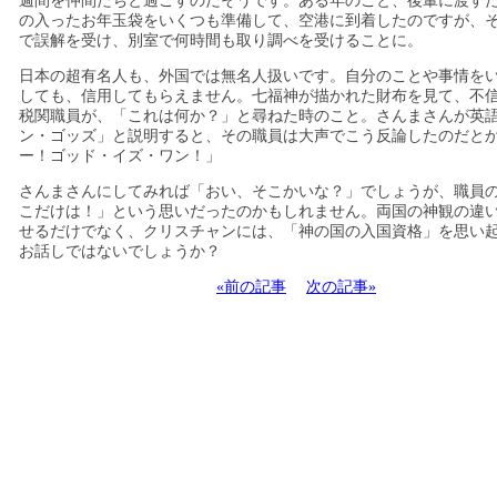
週間を仲間たちと過ごすのだそうです。ある年のこと、後輩に渡す
の入ったお年玉袋をいくつも準備して、空港に到着したのですが、
で誤解を受け、別室で何時間も取り調べを受けることに。
日本の超有名人も、外国では無名人扱いです。自分のことや事情を
しても、信用してもらえません。七福神が描かれた財布を見て、不
税関職員が、「これは何か？」と尋ねた時のこと。さんまさんが英
ン・ゴッズ」と説明すると、その職員は大声でこう反論したのだと
ー！ゴッド・イズ・ワン！」
さんまさんにしてみれば「おい、そこかいな？」でしょうが、職員
こだけは！」という思いだったのかもしれません。両国の神観の違
せるだけでなく、クリスチャンには、「神の国の入国資格」を思い
お話しではないでしょうか？
«前の記事
次の記事»