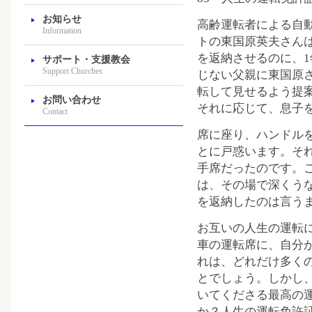
お知らせ
高齢運転者による自
Information
トの東国原英夫さん
を返納させるのに、
サポート・支援教会
Support Churches
じない父親に東国原
転して見せるよう提
お問い合わせ
それに応じて、息子
Contact
席に座り、ハンドル
とに戸惑います。そ
手席だったのです。
は、その場で深くう
を返納したのは言う
お互いの人生の運転
車の運転席に、自分
れは、どれだけ多く
とでしょう。しかし
いてくださる最高の
か？人生の運転免許