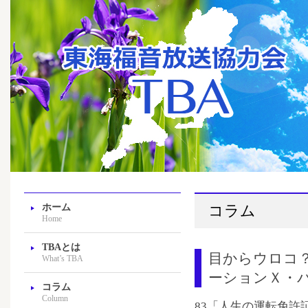
ホーム
コラム
Home
TBAとは
目からウロコ
What’s TBA
ーションＸ・
コラム
Column
83「人生の運転免許