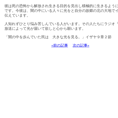
彼は死の恐怖から解放され生きる目的を見出し積極的に生きるよう
です。今彼は、闇の中にいる人々に光をと自分の故郷の北の大地で
伝えています。
人知れずひとり悩み苦しんでいる人がいます。その人たちにラジオ
放送によって光が届いて欲しと心から願います。
「闇の中を歩んでいた民は 大きな光を見る。」イザヤ９章２節
«前の記事
次の記事»