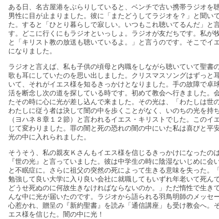
ある日、名古屋港をぶらりしていると、ベンチで古い携帯ラジオを
男性に目が止まりました。彼に「またどうしてラジオを？」と聞い
た。すると「ひとり暮らしで寂しい。いつもこれ聴いてるんだ」と
す。どこに行くにもラジオといっしょ。ラジオが友だちです。私が
と「キリスト教の放送も聴いているよ。」と言うのです。そこでイ
になりました。
ラジオと言えば、私も子供の頃母と内職をしながら聴いていて聖書
歌も耳にしていたのを思い出しました。クリスマスソングはずっと
いて、それがイエス様を知るきっかけとなりました。手の故障で卓
活を断念し次の道を探している時です。初めて教会へ行きました。
たその時に心に光が差し込んで来ました。その光は、「わたしは世
わたしに従う者は決して闇の中を歩くことがなく、いのちの光を持
（ヨハネ８章１２節）と言われるイエス・キリストでした。このイ
じて変わりました。罪の闇と死の恐れの闇の中にいた私は喜びと平
光の中に入れられました。
そうそう、私の親友Ｋさんもイエス様を信じるきっかけになったの
『世の光』と言っていました。彼は中学生の時に陰湿ないじめに会
と不眠症に。さらに祖父の突然の死によって生きる意味を失った。
勉強して良い大学に入り良い会社に就職してもいずれ年老いて死ん
どうせ死ぬのに何故生きなければならないのか。」ただ惰性で生き
んな中に光が届いたのです。ラジオから語られる羽鳥明師のメッセ
心惹かれ、贈呈の『新約聖書』を読み「通信講座」も受け教会へ。
エス様を信じた。闇の中に光！