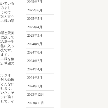
2025年7月
聴いている
てみまし
2025年6月
言うので
牧師と言う
2025年5月
エス様の話
2025年4月
の話と賛美
2025年3月
耳に残って
球の選手生
2024年9月
会堂に入っ
の光です。
2024年8月
ちます。」
エス様を信
2024年7月
安と希望の
2024年4月
はラジオ
2024年3月
い対人恐怖
「どんなに
2024年1月
でしまう。
ていた。そ
2023年12月
ージに強く
そして、イ
2023年11月