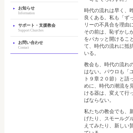
お知らせ
時代の流れは早く、
Information
良くある。私も「ず
リーの不具合を理由
サポート・支援教会
Support Churches
その前は、恥ずかし
をパカッと開けるこ
お問い合わせ
て、時代の流れに抵
Contact
いる。
教会も、時代の流れ
はない。パウロも「
ト９章２０節）と語
めに、時代の潮流を
ける器は、変えて行
ばならない。
私たちの教会でも、
げたり、スモールグ
えてみたり、新しい
ている。