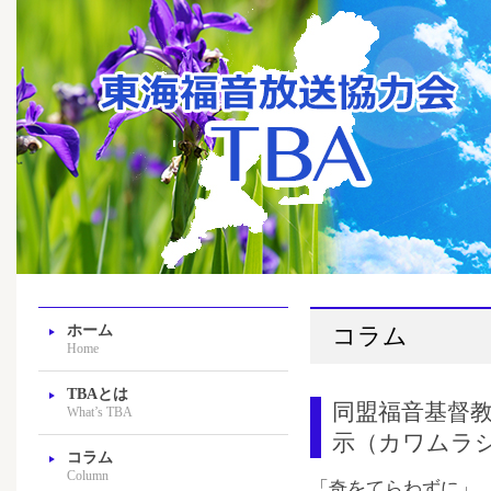
ホーム
コラム
Home
TBAとは
同盟福音基督教
What’s TBA
示（カワムラ
コラム
Column
「奇をてらわずに」