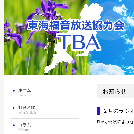
ホーム
お知らせ
Home
TBAとは
２月のラジ
What’s TBA
PBAから次のよう
コラム
Column